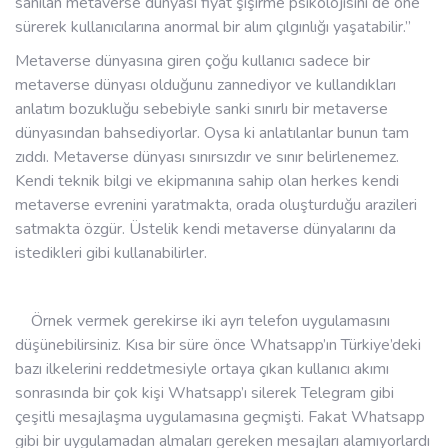
sanılan metaverse dünyası fiyat şişirme psikolojisini de öne
sürerek kullanıcılarına anormal bir alım çılgınlığı yaşatabilir.”
Metaverse dünyasına giren çoğu kullanıcı sadece bir
metaverse dünyası olduğunu zannediyor ve kullandıkları
anlatım bozukluğu sebebiyle sanki sınırlı bir metaverse
dünyasından bahsediyorlar. Oysa ki anlatılanlar bunun tam
zıddı. Metaverse dünyası sınırsızdır ve sınır belirlenemez.
Kendi teknik bilgi ve ekipmanına sahip olan herkes kendi
metaverse evrenini yaratmakta, orada oluşturduğu arazileri
satmakta özgür. Üstelik kendi metaverse dünyalarını da
istedikleri gibi kullanabilirler.
Örnek vermek gerekirse iki ayrı telefon uygulamasını
düşünebilirsiniz. Kısa bir süre önce Whatsapp’ın Türkiye’deki
bazı ilkelerini reddetmesiyle ortaya çıkan kullanıcı akımı
sonrasında bir çok kişi Whatsapp’ı silerek Telegram gibi
çeşitli mesajlaşma uygulamasına geçmişti. Fakat Whatsapp
gibi bir uygulamadan almaları gereken mesajları alamıyorlardı